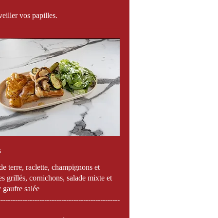
iller vos papilles.
s
 terre, raclette, champignons et
es grillés, cornichons, salade mixte et
gaufre salée
--------------------------------------------------