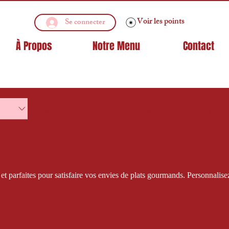
Voir les points
Se connecter
À Propos
Notre Menu
Contact
Gaufres Salées
WhooFy Salades
WhooFy Supe
et parfaites pour satisfaire vos envies de plats gourmands. Personnalisez