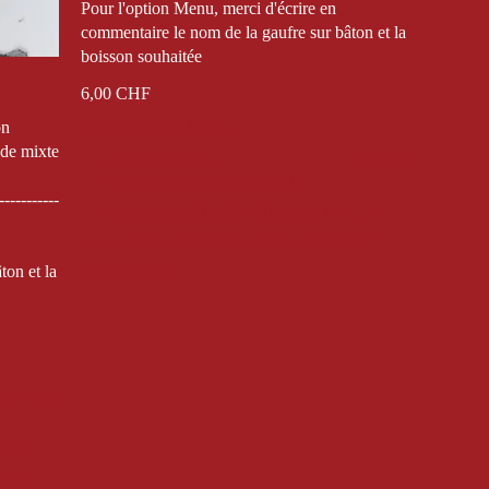
Pour l'option Menu, merci d'écrire en
commentaire le nom de la gaufre sur bâton et la
boisson souhaitée
6,00 CHF
Menu Gaufres Salées
on
ade mixte
Menu Medium
11 CHF
(Gaufre+Dessert+Boisson)
-----------
Menu Small (Gaufre+Dessert)
6 CHF
Menu Small (Gaufre+Boisson)
5 CHF
Afficher plus
ton et la
11 CHF
CHF
CHF