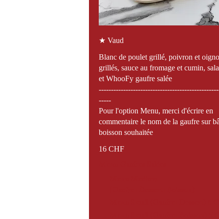
★ Vaud
Blanc de poulet grillé, poivron et oign
grillés, sauce au fromage et cumin, sal
et WhooFy gaufre salée
-------------------------------------------------
-----
Pour l'option Menu, merci d'écrire en
commentaire le nom de la gaufre sur bâ
boisson souhaitée
16 CHF
Menu Gaufres Salées
Menu Medium
(Gaufre+Dessert+Boisson)
Menu Small (Gaufre+Dessert)
6 
Menu Small (Gaufre+Boisson)
5 