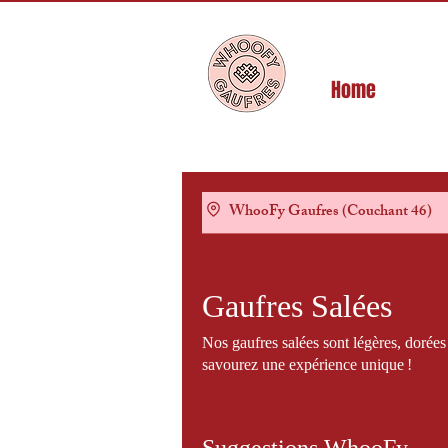
Home
WhooFy Gaufres (Couchant 46)
Gaufres Salées
Nos gaufres salées sont légères, dorées 
savourez une expérience unique !