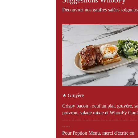
Suggestions WhooFy
Découvrez nos gaufres salées soigneuse
★ Gruyère
Crispy bacon , oeuf au plat, gruyère, s
poivron, salade mixte et WhooFy Gauf
-------------------------------------------------
-----
Pour l'option Menu, merci d'écrire en