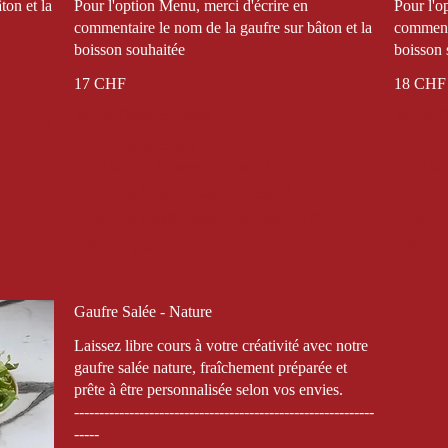
ton et la
Pour l'option Menu, merci d'écrire en
Pour l'o
commentaire le nom de la gaufre sur bâton et la
commenta
boisson souhaitée
boisson 
17 CHF
18 CHF
Menu Gaufres Salées
Menu Ga
11 CHF
Menu Medium
11 CHF
Men
(Gaufre+Dessert+Boisson)
(Gau
CHF
Menu Small (Gaufre+Dessert)
6 CHF
Menu
CHF
Menu Small (Gaufre+Boisson)
5 CHF
Menu
Afficher plus
Afficher
Gaufre Salée - Nature
Laissez libre cours à votre créativité avec notre
gaufre salée nature, fraîchement préparée et
prête à être personnalisée selon vos envies.
------------------------------------------------------------
-----