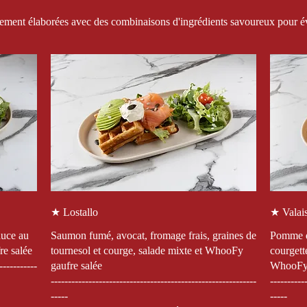
ment élaborées avec des combinaisons d'ingrédients savoureux pour éve
★ Lostallo
★ Valai
auce au
Saumon fumé, avocat, fromage frais, graines de
Pomme de
re salée
tournesol et courge, salade mixte et WhooFy
courgett
-----------
gaufre salée
WhooFy 
------------------------------------------------------------
----------
-----
-----