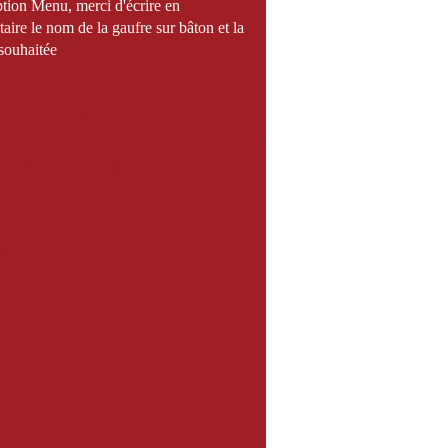
ption Menu, merci d'écrire en
ire le nom de la gaufre sur bâton et la
souhaitée
ufres Salées
u Medium
11 CHF
fre+Dessert+Boisson)
 Small (Gaufre+Dessert)
6 CHF
 Small (Gaufre+Boisson)
5 CHF
 plus