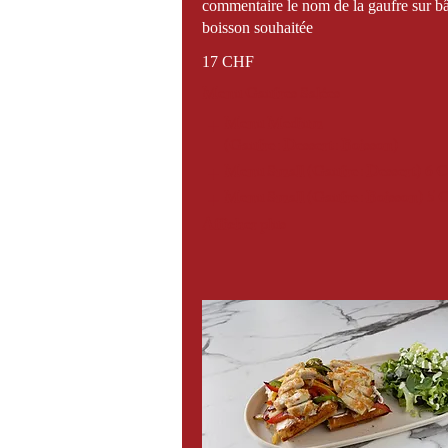
commentaire le nom de la gaufre sur bâ
17 CHF
Menu Gaufres Salées
Menu Medium
(Gaufre+Dessert+Boisson)
Menu Small (Gaufre+Dessert)
6 
Menu Small (Gaufre+Boisson)
5 
Afficher plus