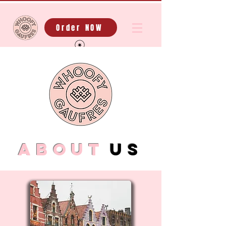
Order NOW
About
us