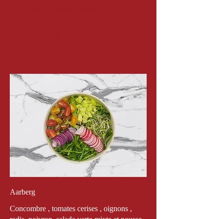
(Salade+Dessert+Boisson)
Menu Small (Salade+Dessert)
CHF 6
Menu Small (Salade+Boisson)
CHF 5
Show More
Aarberg
Concombre , tomates cerises , oignons ,