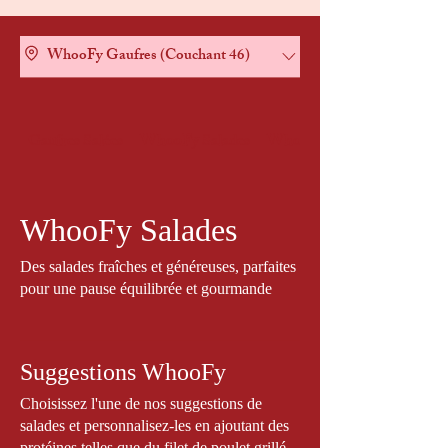
WhooFy Gaufres (Couchant 46)
Gaufres Salées
WhooFy Salades
WhooFy SuperFood
WhooFy Salades
Des salades fraîches et généreuses, parfaites
pour une pause équilibrée et gourmande
Suggestions WhooFy
Choisissez l'une de nos suggestions de
salades et personnalisez-les en ajoutant des
protéines telles que du filet de poulet grillé