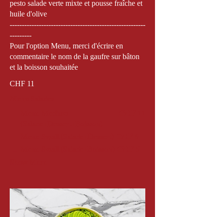
pesto salade verte mixte et pousse fraîche et
huile d'olive
--------------------------------------------------------
---------
Pour l'option Menu, merci d'écrire en
commentaire le nom de la gaufre sur bâton
et la boisson souhaitée
CHF 11
Menu Salades
Menu Medium
CHF 11
(Salade+Dessert+Boisson)
Menu Small (Salade+Dessert)
CHF 6
Menu Small (Salade+Boisson)
CHF 5
Show More