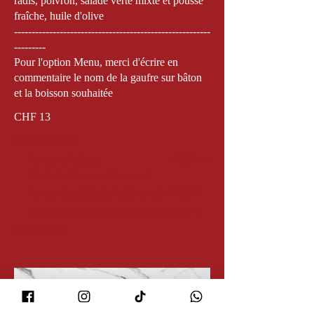
radis, poivron, salade verte mixte et pousse
fraîche, huile d'olive
--------------------------------------------------------
---------
Pour l'option Menu, merci d'écrire en
commentaire le nom de la gaufre sur bâton
et la boisson souhaitée
CHF 13
Menu Salades
Menu Medium
CHF 11
(Salade+Dessert+Boisson)
Menu Small (Salade+Dessert)
CHF 6
Menu Small (Salade+Boisson)
CHF 5
Show More