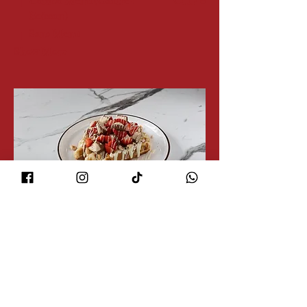
Combo Menu (Gaufre +
CHF 6
Boisson)
Sans Menu
Show More
Lucerne
Chocolat blanc, Kinder Bueno Blanc,
noisettes et fraises, sur une gaufre de Liège
fraichement cuite.
--------------------------------------------------------