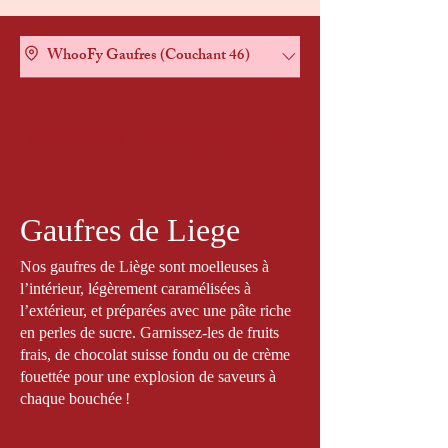
WhooFy Gaufres (Couchant 46)
Gaufres Salées
WhooFy Salades
WhooFy SuperFood
Gaufres de Liege
Nos gaufres de Liège sont moelleuses à
l’intérieur, légèrement caramélisées à
l’extérieur, et préparées avec une pâte riche
en perles de sucre. Garnissez-les de fruits
frais, de chocolat suisse fondu ou de crème
fouettée pour une explosion de saveurs à
chaque bouchée !