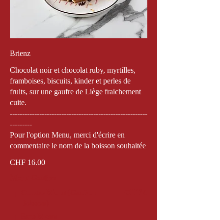
Brienz
Chocolat noir et chocolat ruby, myrtilles,
framboises, biscuits, kinder et perles de
fruits, sur une gaufre de Liège fraichement
cuite.
--------------------------------------------------------
---------
Pour l'option Menu, merci d'écrire en
commentaire le nom de la boisson souhaitée
CHF 16.00
Menu Gaufres
Combo Menu (Gaufre +
CHF 6
Boisson)
Sans Menu