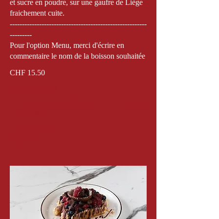
et sucre en poudre, sur une gaufre de Liège
fraichement cuite.
--------------------------------------------------------
---------
Pour l'option Menu, merci d'écrire en
commentaire le nom de la boisson souhaitée
CHF 15.50
Menu Gaufres
Combo Menu (Gaufre +
CHF 6
Boisson)
Sans Menu
Show More