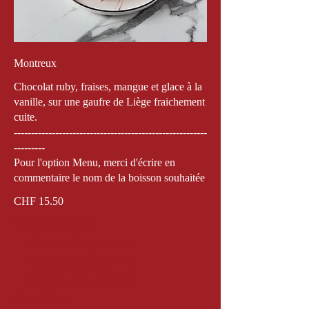
Montreux
Chocolat ruby, fraises, mangue et glace à la
vanille, sur une gaufre de Liège fraichement
cuite.
--------------------------------------------------------
---------
Pour l'option Menu, merci d'écrire en
commentaire le nom de la boisson souhaitée
CHF 15.50
Couvertures Liege
Chocolat Ruby
CHF 2
Chocolat au lait
CHF 2
Chocolat blanc
CHF 2
Show More