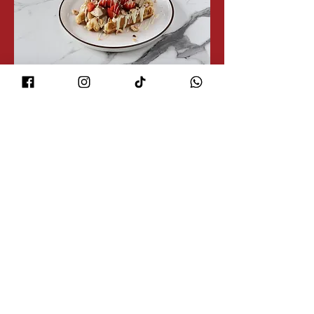
Lucerne
Chocolat blanc, Kinder Bueno Blanc,
noisettes et fraises, sur une gaufre de Liège
fraichement cuite.
--------------------------------------------------------
---------
Pour l'option Menu, merci d'écrire en
commentaire le nom de la boisson souhaitée
CHF 14.00
Menu Gaufres
Combo Menu (Gaufre +
CHF 6
Boisson)