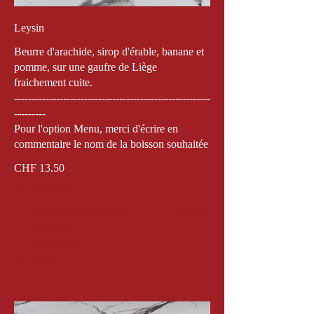
Leysin
Beurre d'arachide, sirop d'érable, banane et
pomme, sur une gaufre de Liège
fraichement cuite.
--------------------------------------------------------
---------
Pour l'option Menu, merci d'écrire en
commentaire le nom de la boisson souhaitée
CHF 13.50
Menu Gaufres
Combo Menu (Gaufre +
CHF 6
Boisson)
Sans Menu
Show More