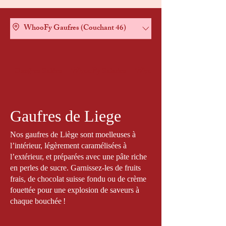
WhooFy Gaufres (Couchant 46)
Gaufres Salées
WhooFy Salades
WhooFy SuperFood
Gaufres de Liege
Nos gaufres de Liège sont moelleuses à
l’intérieur, légèrement caramélisées à
l’extérieur, et préparées avec une pâte riche
en perles de sucre. Garnissez-les de fruits
frais, de chocolat suisse fondu ou de crème
fouettée pour une explosion de saveurs à
chaque bouchée !