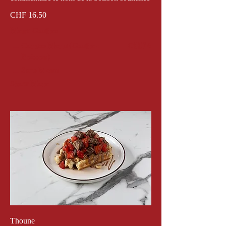
CHF 16.50
Menu Gaufres
Combo Menu (Gaufre +
CHF 6
Boisson)
Sans Menu
Show More
Thoune